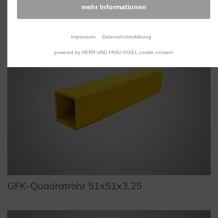
mehr Informationen
Impressum
Datenschutzerklärung
powered by HERR UND FRAU PIXEL cookie consent
GFK-Quadratrohr 51x51x3,25