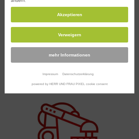
ändern.
Akzeptieren
Motorsport
Verweigern
Auch sehr komplexe Bauteile wie das Carbon-Dach
eines Sportwagens können wir bearbeiten. Mit
höchster Präzision.
mehr Informationen
Impressum
Datenschutzerklärung
powered by HERR UND FRAU PIXEL cookie consent