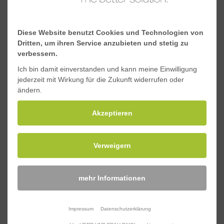
Torsionskonstante J, 10³mm^4
25.600
Schwerpunkt y, mm
75
Diese Website benutzt Cookies und Technologien von
Dritten, um ihren Service anzubieten und stetig zu
verbessern.
Schwerpunkt x, mm
4
Ich bin damit einverstanden und kann meine Einwilligung
jederzeit mit Wirkung für die Zukunft widerrufen oder
ändern.
Downloads
Akzeptieren
Materialeigenschaften_Standard-GFK-
Verweigern
Profile.pdf
Sicherheitsdatenblatt_Standard-GFK-Profile.pdf
mehr Informationen
Impressum
Datenschutzerklärung
Anfragen