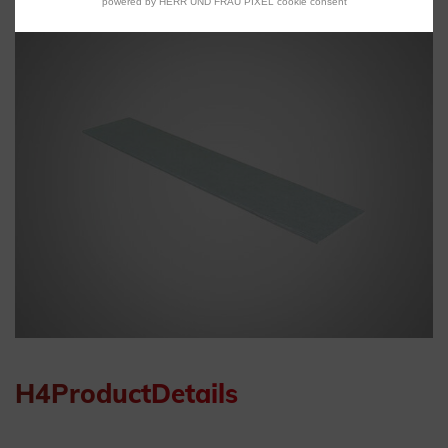
powered by HERR UND FRAU PIXEL cookie consent
H4ProductDetails