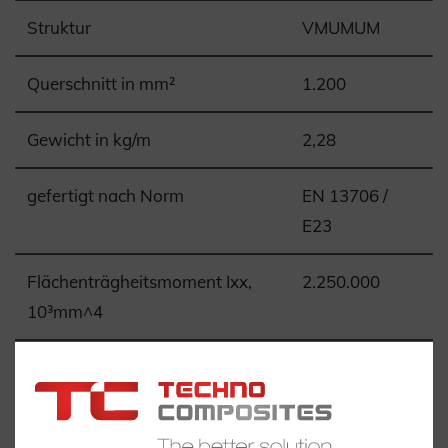
Struktur
VMUMUM
Querschnitt in mm²
1.200
Gewicht in kg/m
2,28
gefertigt nach Norm
EN 13706 /
E23
Flächenträgheitsmoment Ixx,
2.250.000
10³mm^4
Flächenträgheitsmoment Iyy,
6.400
10³mm^4