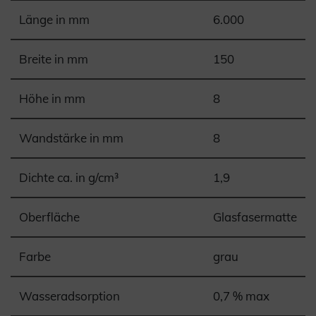
Länge in mm
6.000
Breite in mm
150
Höhe in mm
8
Wandstärke in mm
8
Dichte ca. in g/cm³
1,9
Oberfläche
Glasfasermatte
Farbe
grau
Wasseradsorption
0,7 % max