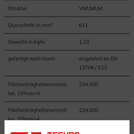
Struktur
VMUMUM
Querschnitt in mm²
611
Gewicht in kg/m
1,10
gefertigt nach Norm
angelehnt an EN
13706 / E23
Flächenträgheitsmoment
234.000
Ixx, 10³mm^4
Flächenträgheitsmoment
234.000
Iyy, 10³mm^4