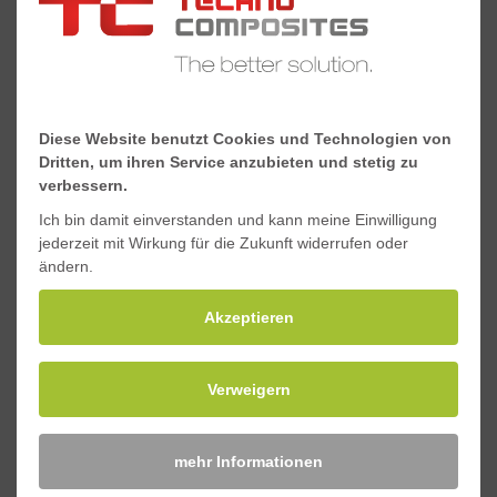
Torsionskonstante J,
348.000
10³mm^4
Schwerpunkt y, mm
25,5
Diese Website benutzt Cookies und Technologien von
Schwerpunkt x, mm
25,5
Dritten, um ihren Service anzubieten und stetig zu
verbessern.
Ich bin damit einverstanden und kann meine Einwilligung
Downloads
jederzeit mit Wirkung für die Zukunft widerrufen oder
ändern.
Akzeptieren
Materialeigenschaften Standard-GFK-Profile
SicherheitsdatenblattStandard-GFK-Profile
Verweigern
mehr Informationen
Anfragen