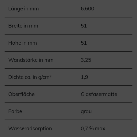
Länge in mm
6.600
Breite in mm
51
Höhe in mm
51
Wandstärke in mm
3,25
Dichte ca. in g/cm³
1,9
Oberfläche
Glasfasermatte
Farbe
grau
Wasseradsorption
0,7 % max