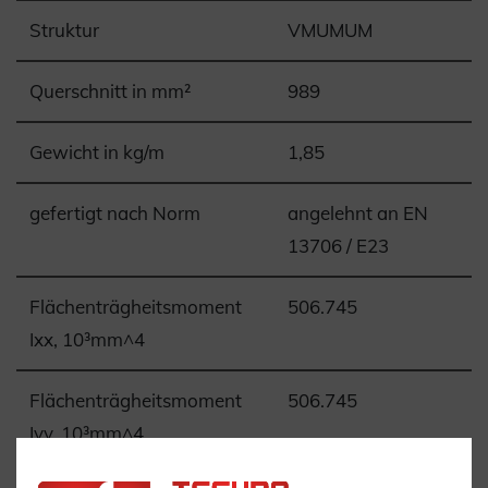
Struktur
VMUMUM
Querschnitt in mm²
989
Gewicht in kg/m
1,85
gefertigt nach Norm
angelehnt an EN
13706 / E23
Flächenträgheitsmoment
506.745
Ixx, 10³mm^4
Flächenträgheitsmoment
506.745
Iyy, 10³mm^4