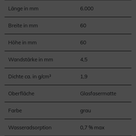
Länge in mm
6.000
Breite in mm
60
Höhe in mm
60
Wandstärke in mm
4,5
Dichte ca. in g/cm³
1,9
Oberfläche
Glasfasermatte
Farbe
grau
Wasseradsorption
0,7 % max