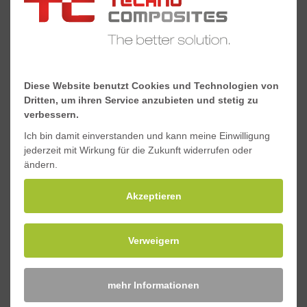
Torsionskonstante J,
790.205
10³mm^4
Schwerpunkt y, mm
30
Diese Website benutzt Cookies und Technologien von
Schwerpunkt x, mm
30
Dritten, um ihren Service anzubieten und stetig zu
verbessern.
Ich bin damit einverstanden und kann meine Einwilligung
Downloads
jederzeit mit Wirkung für die Zukunft widerrufen oder
ändern.
Akzeptieren
Materialeigenschaften Standard-GFK-Profile
Sicherheitsdatenblatt Standard-GFK-Profile
Verweigern
mehr Informationen
Anfragen