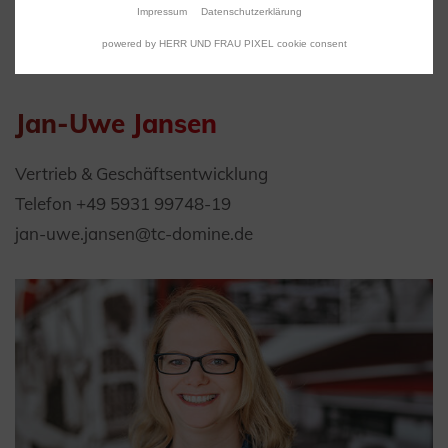
Impressum
Datenschutzerklärung
powered by HERR UND FRAU PIXEL cookie consent
Jan-Uwe Jansen
Vertrieb & Geschäftsentwicklung
Telefon +49 5931 99748-19
jan-uwe.jansen@tc-domine.de