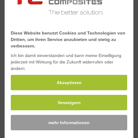
Stefan Römann
Diese Website benutzt Cookies und Technologien von
Dritten, um ihren Service anzubieten und stetig zu
Vertrieb/Projektleitung
verbessern.
GFK-Sonderkonstruktionen
Ich bin damit einverstanden und kann meine Einwilligung
Telefon +49 5931 99748-22
jederzeit mit Wirkung für die Zukunft widerrufen oder
ändern.
stefan.roemann@tc-domine.de
Akzeptieren
Verweigern
mehr Informationen