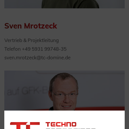
Sven Mrotzeck
Vertrieb & Projektleitung
Telefon +49 5931 99748-35
sven.mrotzeck@tc-domine.de