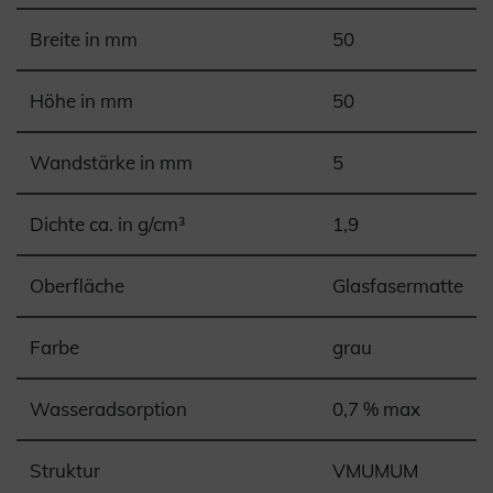
Breite in mm
50
Höhe in mm
50
Wandstärke in mm
5
Dichte ca. in g/cm³
1,9
Oberfläche
Glasfasermatte
Farbe
grau
Wasseradsorption
0,7 % max
Struktur
VMUMUM