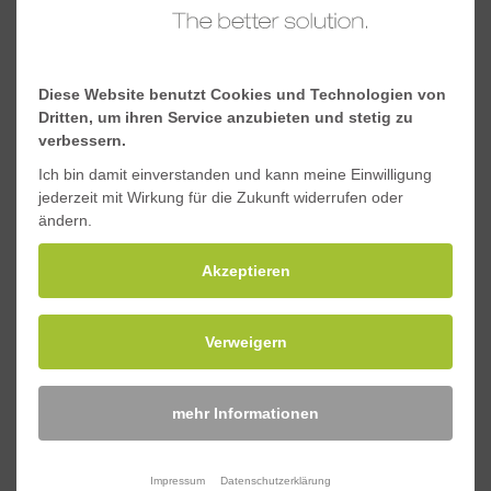
Schwerpunkt y, mm
35,7
Schwerpunkt x, mm
35,7
Diese Website benutzt Cookies und Technologien von
Dritten, um ihren Service anzubieten und stetig zu
verbessern.
Downloads
Ich bin damit einverstanden und kann meine Einwilligung
jederzeit mit Wirkung für die Zukunft widerrufen oder
ändern.
Materialeigenschaften Standard-GFK-Profile
Akzeptieren
Sicherheitsdatenblatt Standard-GFK-Profile
Verweigern
Anfragen
mehr Informationen
Impressum
Datenschutzerklärung