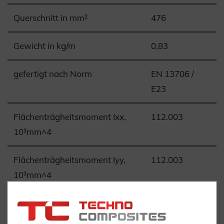
Querschnitt in mm²
476
Gewicht in kg/m
0,83
gefertigt nach Norm
EN 13706 /
E23
Flächenträgheitsmoment Ixx,
112.003
10³mm^4
Flächenträgheitsmoment Iyy,
112.003
10³mm^4
Torsionskonstante J, 10³mm^4
3.958