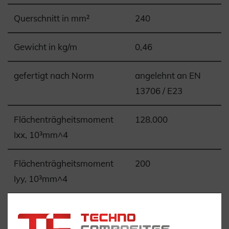
Querschnitt in mm²
240
Gewicht in kg/m
0,46
gefertigt nach Norm
angelehnt an EN
13706 / E23
Flächenträgheitsmoment
128.000
Ixx, 10³mm^4
Flächenträgheitsmoment
200
Iyy, 10³mm^4
Torsionskonstante J,
700
10³mm^4