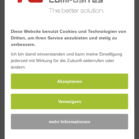
Schwerpunkt y, mm
40
Schwerpunkt x, mm
1,5
Diese Website benutzt Cookies und Technologien von
Dritten, um ihren Service anzubieten und stetig zu
verbessern.
Downloads
Ich bin damit einverstanden und kann meine Einwilligung
jederzeit mit Wirkung für die Zukunft widerrufen oder
ändern.
Materialeigenschaften Standard-GFK-Profile
Akzeptieren
Sicherheitsdatenblatt Standard-GFK-Profile
Verweigern
Anfragen
mehr Informationen