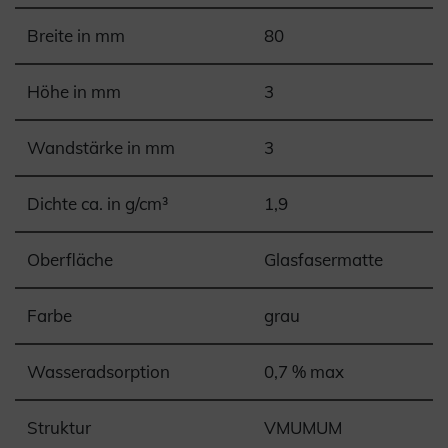
Breite in mm
80
Höhe in mm
3
Wandstärke in mm
3
Dichte ca. in g/cm³
1,9
Oberfläche
Glasfasermatte
Farbe
grau
Wasseradsorption
0,7 % max
Struktur
VMUMUM