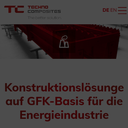
DE
EN
Konstruktionslösunge
auf GFK-Basis für die
Energieindustrie