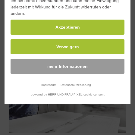
Ich bin damit einverstanden und kann meine Einwilligung
zertifiziert nach
DIN 6701-2, Klasse A1
, und
DIN
jederzeit mit Wirkung für die Zukunft widerrufen oder
ändern.
2304, Klasse S1
.
Akzeptieren
Verweigern
mehr Informationen
Impressum
Datenschutzerklärung
powered by HERR UND FRAU PIXEL cookie consent