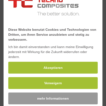
Torsionskonstante J,
-
10³mm^4
Schwerpunkt y, mm
31,9
Diese Website benutzt Cookies und Technologien von
Schwerpunkt x, mm
38
Dritten, um ihren Service anzubieten und stetig zu
verbessern.
Ich bin damit einverstanden und kann meine Einwilligung
Downloads
jederzeit mit Wirkung für die Zukunft widerrufen oder
ändern.
Akzeptieren
Sicherheitsdatenblatt Standard-GFK-Profile
Materialeigenschaften Standard-GFK-Profile
Verweigern
mehr Informationen
Anfragen