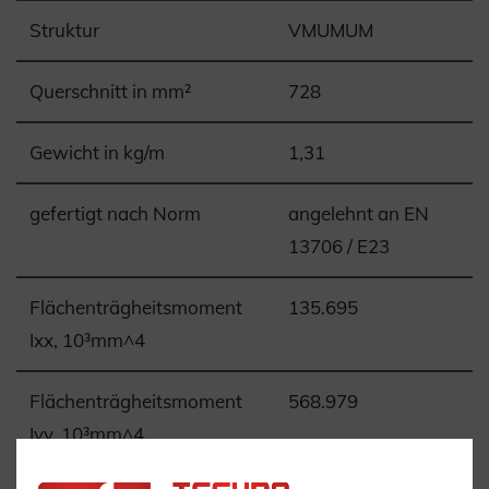
Struktur
VMUMUM
Querschnitt in mm²
728
Gewicht in kg/m
1,31
gefertigt nach Norm
angelehnt an EN
13706 / E23
Flächenträgheitsmoment
135.695
Ixx, 10³mm^4
Flächenträgheitsmoment
568.979
Iyy, 10³mm^4