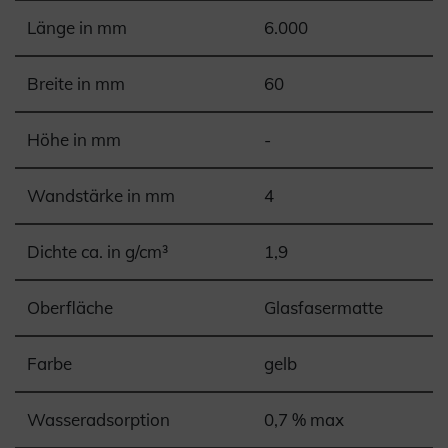
Länge in mm
6.000
Breite in mm
60
Höhe in mm
-
Wandstärke in mm
4
Dichte ca. in g/cm³
1,9
Oberfläche
Glasfasermatte
Farbe
gelb
Wasseradsorption
0,7 % max