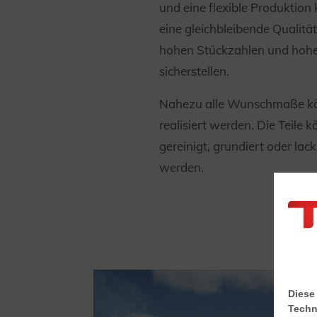
und eine flexible Produktion
eine gleichbleibende Qualität
hohen Stückzahlen und hoher
sicherstellen.
Nahezu alle Wunschmaße k
realisiert werden. Die Teile 
gereinigt, grundiert oder lack
werden.
Diese
Techn