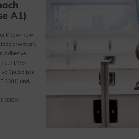
nach
se A1)
nser Know-how
tetig erweitert.
n Adhesive
enieur DVS-
ve Specialists
F 3301) und
F 3305)