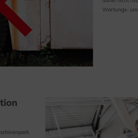
daher nicht ros
Wartungs- und
tion
schinenpark