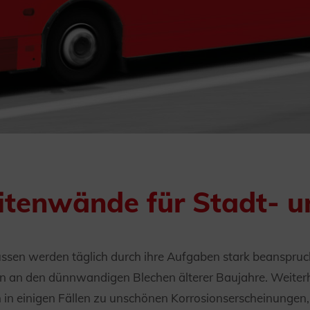
itenwände für Stadt- u
sen werden täglich durch ihre Aufgaben stark beansprucht
en an den dünnwandigen Blechen älterer Baujahre. Weiterh
n in einigen Fällen zu unschönen Korrosionserscheinung