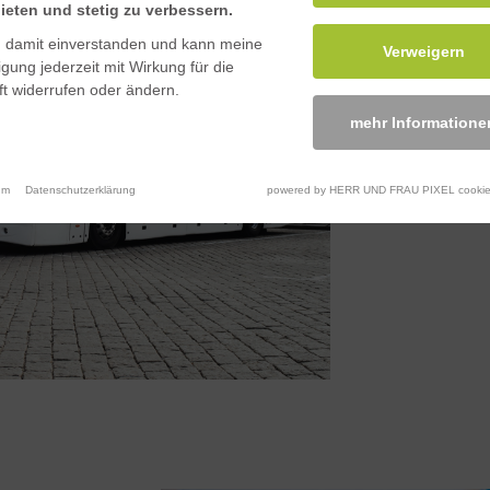
ieten und stetig zu verbessern.
n damit einverstanden und kann meine
Durch die hohe
Verweigern
ligung jederzeit mit Wirkung für die
Seitenwände e
t widerrufen oder ändern.
Bus verklebt 
mehr Informatione
bei Metall-Sei
um
Datenschutzerklärung
powered by HERR UND FRAU PIXEL cookie