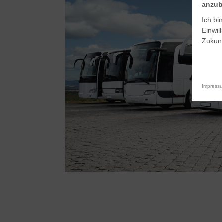
anzub
Ich bi
Einwil
Zukunf
Impress