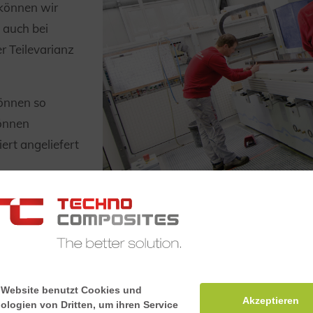
 können wir
 auch bei
 Teilevarianz
önnen so
können
iert angeliefert
Schnelle
 Website benutzt Cookies und
Montag
Akzeptieren
ologien von Dritten, um ihren Service