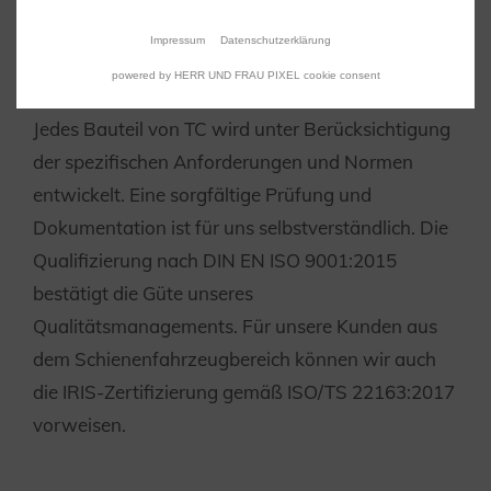
Zertifiziertes
Impressum
Datenschutzerklärung
Qualitätsmanagement
powered by HERR UND FRAU PIXEL cookie consent
Jedes Bauteil von TC wird unter Berücksichtigung
der spezifischen Anforderungen und Normen
entwickelt. Eine sorgfältige Prüfung und
Dokumentation ist für uns selbstverständlich. Die
Qualifizierung nach DIN EN ISO 9001:2015
bestätigt die Güte unseres
Qualitätsmanagements. Für unsere Kunden aus
dem Schienenfahrzeugbereich können wir auch
die IRIS-Zertifizierung gemäß ISO/TS 22163:2017
vorweisen.