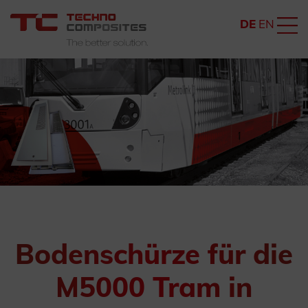
DE
EN
Bodenschürze für die
M5000 Tram in