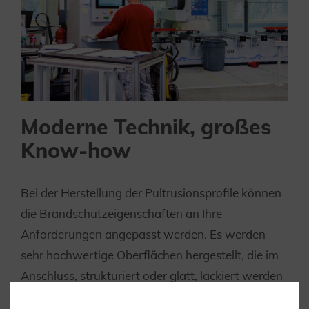
Moderne Technik, großes
Know-how
Bei der Herstellung der Pultrusionsprofile können
die Brandschutzeigenschaften an Ihre
Anforderungen angepasst werden. Es werden
sehr hochwertige Oberflächen hergestellt, die im
Anschluss, strukturiert oder glatt, lackiert werden
können. In unserem modernen 5-Achs-CNC-