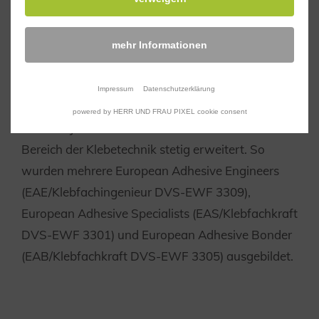
mehr Informationen
Klebearbeiten nach DIN
6701 (Klasse A1)
Impressum
Datenschutzerklärung
powered by HERR UND FRAU PIXEL cookie consent
Über die Jahre haben wir unser Know-how im
Bereich der Klebetechnik stetig erweitert. So
wurden mehrere European Adhesive Engineers
(EAE/Klebfachingenieur DVS-EWF 3309),
European Adhesive Specialists (EAS/Klebfachkraft
DVS-EWF 3301) und European Adhesive Bonder
(EAB/Klebfachkraft DVS-EWF 3305) ausgebildet.