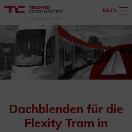
DE
EN
Dachblenden für die
Flexity Tram in