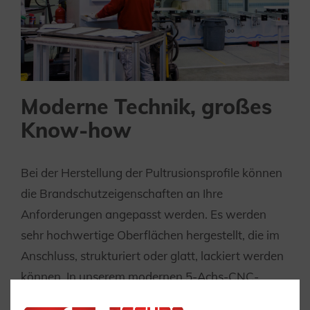
Moderne Technik, großes
Know-how
Bei der Herstellung der Pultrusionsprofile können
die Brandschutzeigenschaften an Ihre
Anforderungen angepasst werden. Es werden
sehr hochwertige Oberflächen hergestellt, die im
Anschluss, strukturiert oder glatt, lackiert werden
können. In unserem modernen 5-Achs-CNC-
Maschinenpark bearbeiten wir die Profile