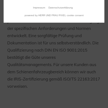
Qualitätsmanagement
Impressum
Datenschutzerklärung
powered by HERR UND FRAU PIXEL cookie consent
Jedes Bauteil von TC wird unter Berücksichtigung
der spezifischen Anforderungen und Normen
entwickelt. Eine sorgfältige Prüfung und
Dokumentation ist für uns selbstverständlich. Die
Qualifizierung nach DIN EN ISO 9001:2015
bestätigt die Güte unseres
Qualitätsmanagements. Für unsere Kunden aus
dem Schienenfahrzeugbereich können wir auch
die IRIS-Zertifizierung gemäß ISO/TS 22163:2017
vorweisen.