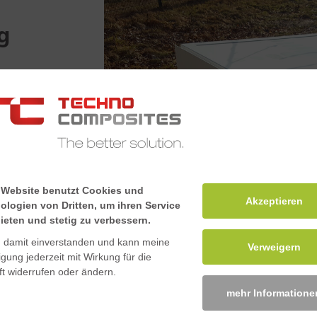
g
eräte zur
C in sehr
äuse entworfen
 eine Idee, was
 Website benutzt Cookies und
Akzeptieren
ologien von Dritten, um ihren Service
ieten und stetig zu verbessern.
n damit einverstanden und kann meine
Verweigern
ligung jederzeit mit Wirkung für die
t widerrufen oder ändern.
mehr Informatione