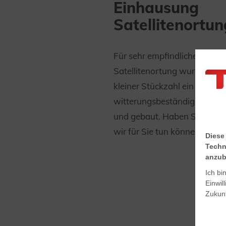
Einhausung
Satellitenortun
Für sehr empfindliche Messg
Satellitenortung wurde von T
kleiner Stückzahl ein
witterungsbeständiges Geh
und gebaut. Haben Sie schon
wir für Sie tun können?
Diese
Techn
anzub
Ich bi
Einwil
Zukunf