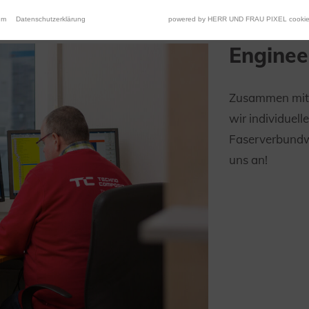
um
Datenschutzerklärung
powered by HERR UND FRAU PIXEL cookie
Enginee
Zusammen mit 
wir individuel
Faserverbundw
uns an!