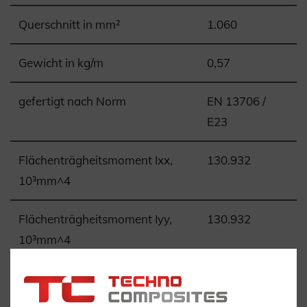
Querschnitt in mm²
1.060
Gewicht in kg/m
0,57
gefertigt nach Norm
EN 13706 /
E23
Flächenträgheitsmoment Ixx,
130.932
10³mm^4
Flächenträgheitsmoment Iyy,
130.932
10³mm^4
Torsionskonstante J, 10³mm^4
6.768