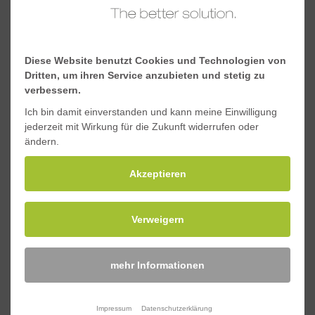
Schwerpunkt y, mm
35,4
Schwerpunkt x, mm
35,4
Diese Website benutzt Cookies und Technologien von
Dritten, um ihren Service anzubieten und stetig zu
verbessern.
Downloads
Ich bin damit einverstanden und kann meine Einwilligung
jederzeit mit Wirkung für die Zukunft widerrufen oder
ändern.
Materialeigenschaften Standard-GFK-Profile
Akzeptieren
Sicherheitsdatenblatt Standard-GFK-Profile
Verweigern
Anfragen
mehr Informationen
Impressum
Datenschutzerklärung