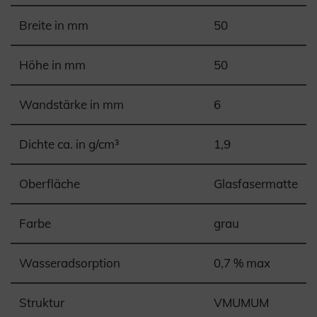
Breite in mm
50
Höhe in mm
50
Wandstärke in mm
6
Dichte ca. in g/cm³
1,9
Oberfläche
Glasfasermatte
Farbe
grau
Wasseradsorption
0,7 % max
Struktur
VMUMUM