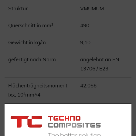
Struktur
VMUMUM
Querschnitt in mm²
490
Gewicht in kg/m
9,10
gefertigt nach Norm
angelehnt an EN
13706 / E23
Flächenträgheitsmoment
42.056
Ixx, 10³mm^4
Flächenträgheitsmoment
507.574
Iyy, 10³mm^4