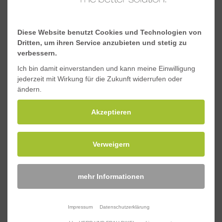
Torsionskonstante J,
-
10³mm^4
Diese Website benutzt Cookies und Technologien von
Dritten, um ihren Service anzubieten und stetig zu
Schwerpunkt y, mm
20,5
verbessern.
Ich bin damit einverstanden und kann meine Einwilligung
Schwerpunkt x, mm
41,5
jederzeit mit Wirkung für die Zukunft widerrufen oder
ändern.
Downloads
Akzeptieren
Verweigern
Materialeigenschaften Standard-GFK-Profile
Sicherheitsdatenblatt Standard-GFK-Profile
mehr Informationen
Impressum
Datenschutzerklärung
Anfragen