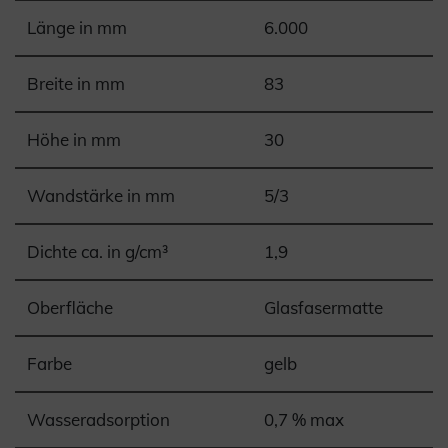
Länge in mm
6.000
Breite in mm
83
Höhe in mm
30
Wandstärke in mm
5/3
Dichte ca. in g/cm³
1,9
Oberfläche
Glasfasermatte
Farbe
gelb
Wasseradsorption
0,7 % max