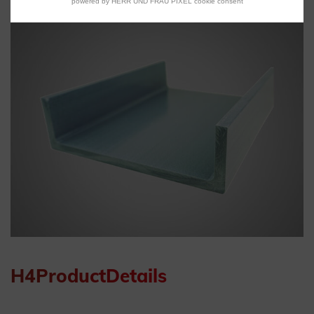
powered by HERR UND FRAU PIXEL cookie consent
H4ProductDetails