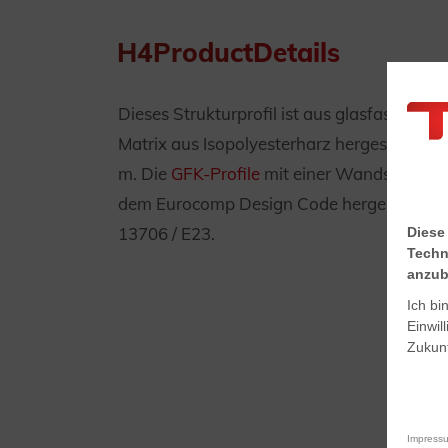
H4ProductDetails
Dieses Strukturprofil ist aus glasfaservers
Matrix aus Isopolyesterharz hergestellt. D
m. Die
GFK-Profile
mit einer Wandstärke >
dem Eurocomp Design Code hergestellt un
13706 / E23.
Diese
Techn
anzub
Ich bi
Einwil
Zukunf
Impress