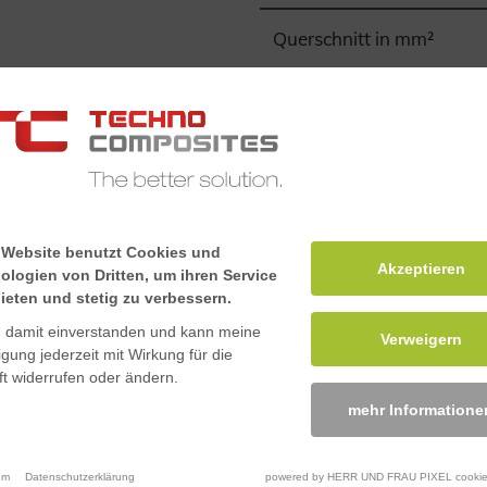
Querschnitt in mm²
Gewicht in kg/m
tärktem Kunststoff mit einer
ie Standardlänge beträgt 6
gefertigt nach Norm
 5 mm sind entsprechend
d entsprechen der EN
Flächenträgheitsmoment 
 Website benutzt Cookies und
Akzeptieren
ologien von Dritten, um ihren Service
10³mm^4
ieten und stetig zu verbessern.
n damit einverstanden und kann meine
Verweigern
Flächenträgheitsmoment 
ligung jederzeit mit Wirkung für die
10³mm^4
t widerrufen oder ändern.
mehr Informatione
Torsionskonstante J, 10
um
Datenschutzerklärung
powered by HERR UND FRAU PIXEL cookie