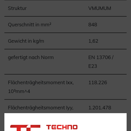
Struktur
VMUMUM
Querschnitt in mm²
848
Gewicht in kg/m
1,62
gefertigt nach Norm
EN 13706 /
E23
Flächenträgheitsmoment Ixx,
118.226
10³mm^4
Flächenträgheitsmoment Iyy,
1.201.478
10³mm^4