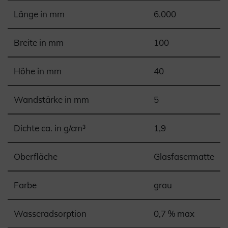
Länge in mm
6.000
Breite in mm
100
Höhe in mm
40
Wandstärke in mm
5
Dichte ca. in g/cm³
1,9
Oberfläche
Glasfasermatte
Farbe
grau
Wasseradsorption
0,7 % max