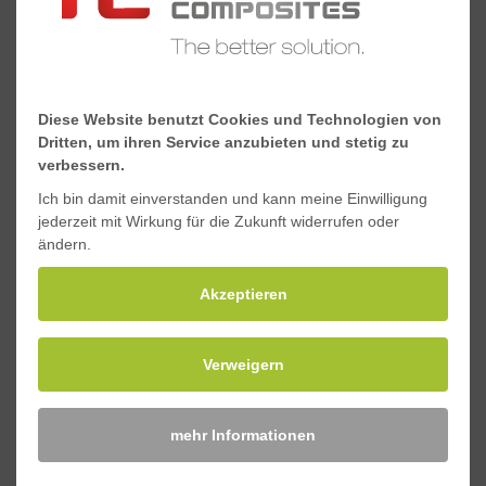
Torsionskonstante J, 10³mm^4
7.083
Schwerpunkt y, mm
29,3
Diese Website benutzt Cookies und Technologien von
Schwerpunkt x, mm
50
Dritten, um ihren Service anzubieten und stetig zu
verbessern.
Downloads
Ich bin damit einverstanden und kann meine Einwilligung
jederzeit mit Wirkung für die Zukunft widerrufen oder
ändern.
Materialeigenschaften Standard-GFK-Profile
Akzeptieren
Sicherheitsdatenblatt Standard-GFK-Profile
Verweigern
mehr Informationen
Anfragen