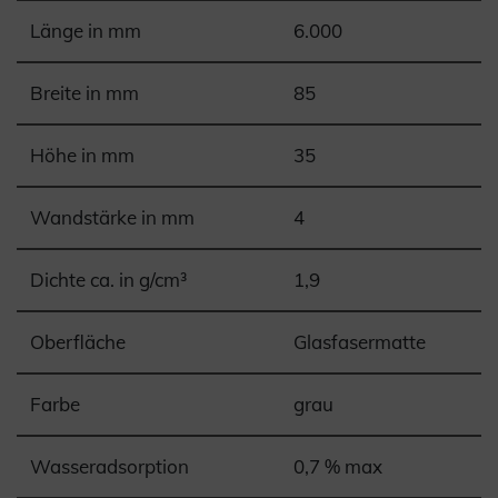
Länge in mm
6.000
Breite in mm
85
Höhe in mm
35
Wandstärke in mm
4
Dichte ca. in g/cm³
1,9
Oberfläche
Glasfasermatte
Farbe
grau
Wasseradsorption
0,7 % max