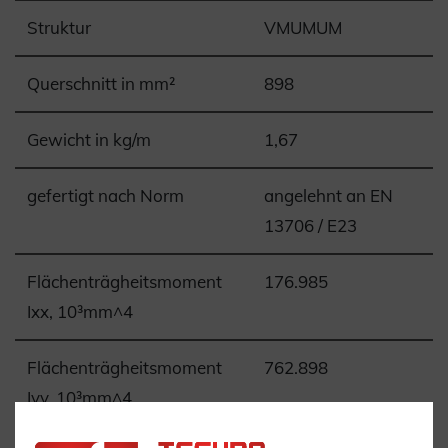
Struktur
VMUMUM
Querschnitt in mm²
898
Gewicht in kg/m
1,67
gefertigt nach Norm
angelehnt an EN
13706 / E23
Flächenträgheitsmoment
176.985
Ixx, 10³mm^4
Flächenträgheitsmoment
762.898
Iyy, 10³mm^4