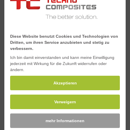
Torsionskonstante J,
460.832
10³mm^4
Schwerpunkt y, mm
17,5
Diese Website benutzt Cookies und Technologien von
Schwerpunkt x, mm
42,5
Dritten, um ihren Service anzubieten und stetig zu
verbessern.
Ich bin damit einverstanden und kann meine Einwilligung
Downloads
jederzeit mit Wirkung für die Zukunft widerrufen oder
ändern.
Akzeptieren
Materialeigenschaften Standard-GFK-Profile
Sicherheitsdatenblatt Standard-GFK-Profile
Verweigern
mehr Informationen
Anfragen