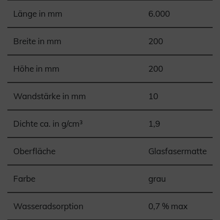
Länge in mm
6.000
Breite in mm
200
Höhe in mm
200
Wandstärke in mm
10
Dichte ca. in g/cm³
1,9
Oberfläche
Glasfasermatte
Farbe
grau
Wasseradsorption
0,7 % max