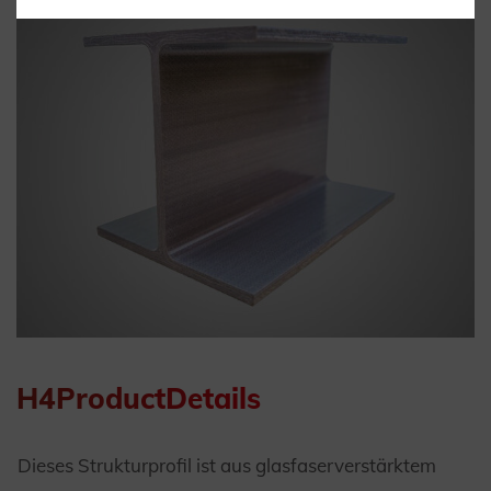
H4ProductDetails
Dieses Strukturprofil ist aus glasfaserverstärktem