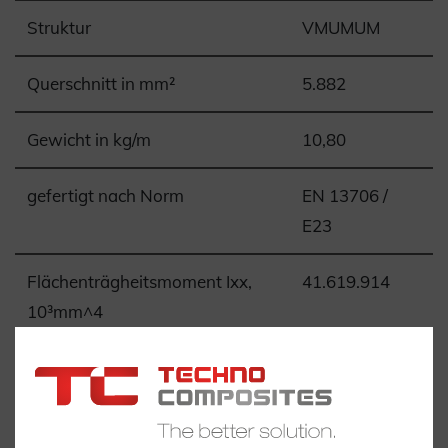
Struktur
VMUMUM
Querschnitt in mm²
5.882
Gewicht in kg/m
10,80
gefertigt nach Norm
EN 13706 /
E23
Flächenträgheitsmoment Ixx,
41.619.914
10³mm^4
Flächenträgheitsmoment Iyy,
13.314.756
10³mm^4