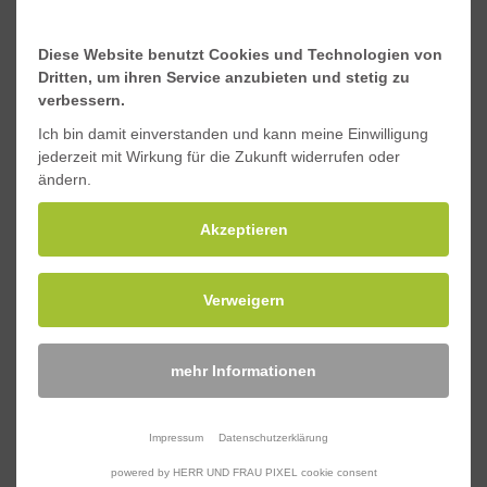
Torsionskonstante J, 10³mm^4
251.333
Diese Website benutzt Cookies und Technologien von
Schwerpunkt y, mm
100
Dritten, um ihren Service anzubieten und stetig zu
verbessern.
Schwerpunkt x, mm
100
Ich bin damit einverstanden und kann meine Einwilligung
jederzeit mit Wirkung für die Zukunft widerrufen oder
ändern.
Downloads
Akzeptieren
Materialeigenschaften Standard-GFK-Profile
Verweigern
Sicherheitsdatenblatt Standard-GFK-Profile
mehr Informationen
Impressum
Datenschutzerklärung
Anfragen
powered by HERR UND FRAU PIXEL cookie consent