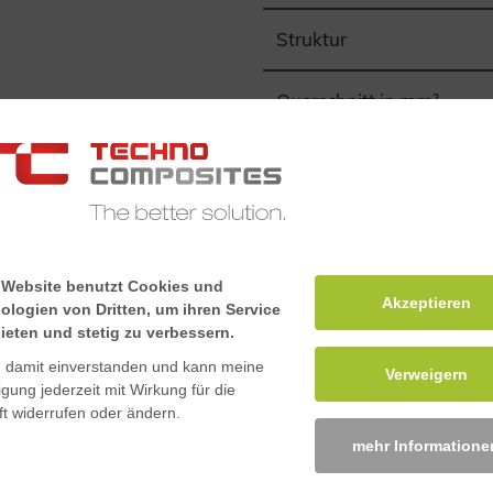
Struktur
Querschnitt in mm²
tärktem Kunststoff mit einer
ie Standardlänge beträgt
Gewicht in kg/m
mm sind entsprechend dem
sprechen der EN 13706 /
gefertigt nach Norm
 Website benutzt Cookies und
Akzeptieren
ologien von Dritten, um ihren Service
Flächenträgheitsmoment 
ieten und stetig zu verbessern.
10³mm^4
n damit einverstanden und kann meine
Verweigern
ligung jederzeit mit Wirkung für die
Flächenträgheitsmoment 
t widerrufen oder ändern.
10³mm^4
mehr Informatione