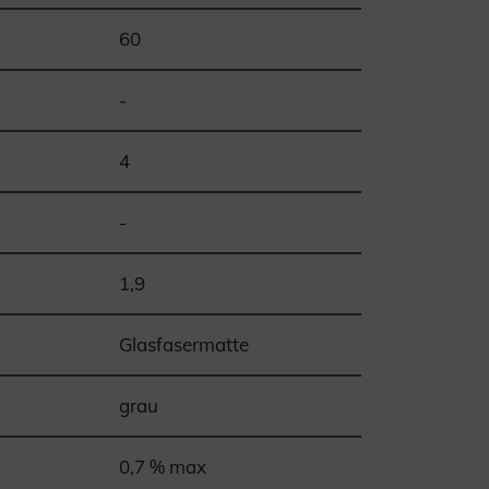
60
-
4
-
1,9
Glasfasermatte
grau
0,7 % max