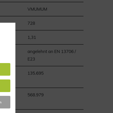
VMUMUM
728
1,31
angelehnt an EN 13706 /
E23
Ixx,
135.695
Iyy,
568.979
n