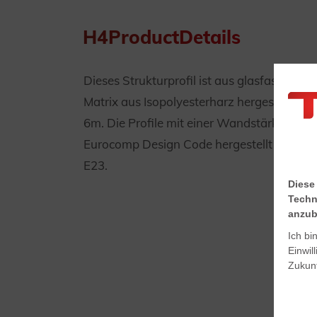
H4ProductDetails
Dieses Strukturprofil ist aus glasfaservers
Matrix aus Isopolyesterharz hergestellt. D
6m. Die Profile mit einer Wandstärke >5
Eurocomp Design Code hergestellt und ent
E23.
Diese
Techn
anzub
Ich bi
Einwil
Zukunf