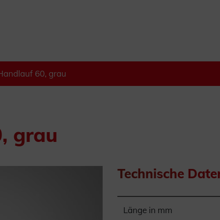
andlauf 60, grau
, grau
Technische Date
Länge in mm