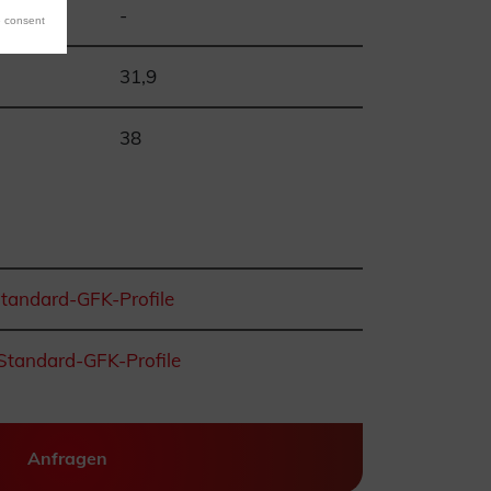
³mm^4
-
 consent
31,9
38
Standard-GFK-Profile
Standard-GFK-Profile
Anfragen