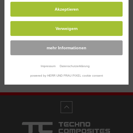
Akzeptieren
Verweigern
mehr Informationen
GFK-Gitterrost TCSLK (38x38) h60
Impressum
Datenschutzerklärung
powered by HERR UND FRAU PIXEL cookie consent