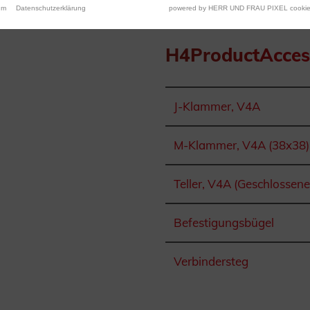
um
Datenschutzerklärung
powered by HERR UND FRAU PIXEL cookie
H4ProductAcces
J-Klammer, V4A
M-Klammer, V4A (38x38)
Teller, V4A (Geschlossen
Befestigungsbügel
Verbindersteg