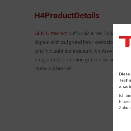
H4ProductDetails
GFK-Gitterrost
auf Basis eines Polyesterhar
eignen sich aufgrund ihrer korrosionsbest
eine Vielzahl der industriellen Anwendung
ausgestattet, hat eine gute chemische Bes
Rutschsicherheit.
Diese
Techn
anzub
Ich bi
Einwil
Zukunf