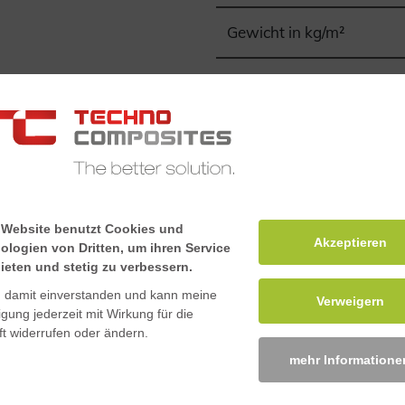
Gewicht in kg/m²
Brandklasse
zes. Diese Gitterroste
ändigen Eigenschaften für
Halogenfrei
en. Er ist feuerhemmend
tändigkeit und gute
Rutschsicherheit
 Website benutzt Cookies und
Akzeptieren
Downloads
ologien von Dritten, um ihren Service
ieten und stetig zu verbessern.
n damit einverstanden und kann meine
Verweigern
ligung jederzeit mit Wirkung für die
Sicherheitsdatenblatt G
t widerrufen oder ändern.
mehr Informatione