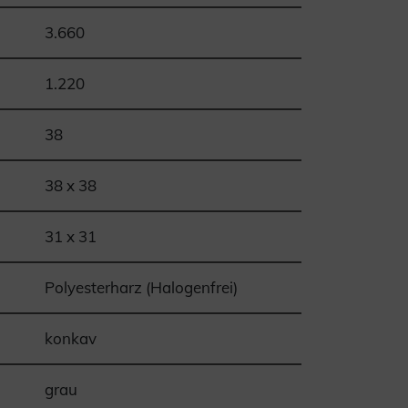
3.660
1.220
38
38 x 38
31 x 31
Polyesterharz (Halogenfrei)
konkav
grau