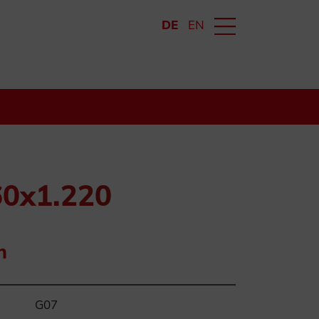
DE
EN
60x1.220
n
G07