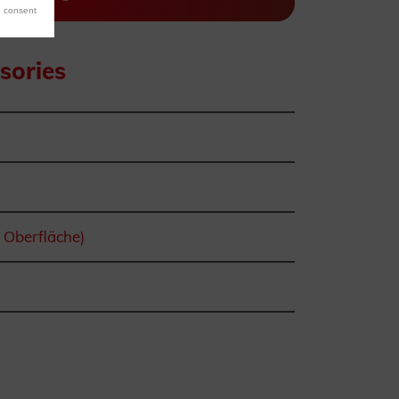
 consent
sories
e Oberfläche)