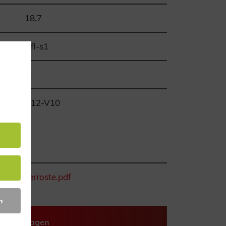
18,7
Bfl-s1
ja
R12-V10
FK-Gitterroste.pdf
n
Anfragen