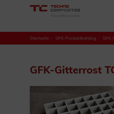
Startseite
GFK-Produktkatalog
GFK-G
GFK-Gitterrost 