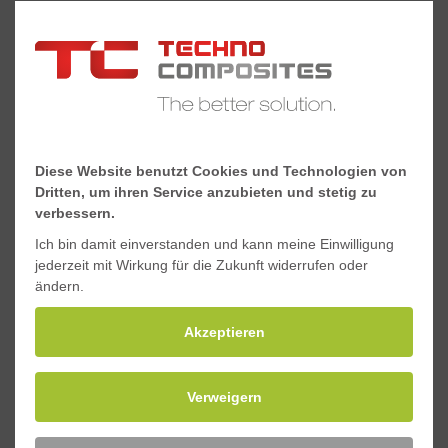
Sicherheitsdatenblatt GFK-Gitterroste.pdf
Anfragen
Diese Website benutzt Cookies und Technologien von
Dritten, um ihren Service anzubieten und stetig zu
verbessern.
H4ProductAccessories
Ich bin damit einverstanden und kann meine Einwilligung
jederzeit mit Wirkung für die Zukunft widerrufen oder
ändern.
Befestigungsbügel
Akzeptieren
J-Klammer, V4A
Verweigern
Teller, V4A (Mini & Micro)