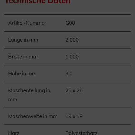
Technische Daten
Artikel-Nummer
G08
Länge in mm
2.000
Breite in mm
1.000
Höhe in mm
30
Maschenteilung in
25 x 25
mm
Maschenweite in mm
19 x 19
Harz
Polyesterharz