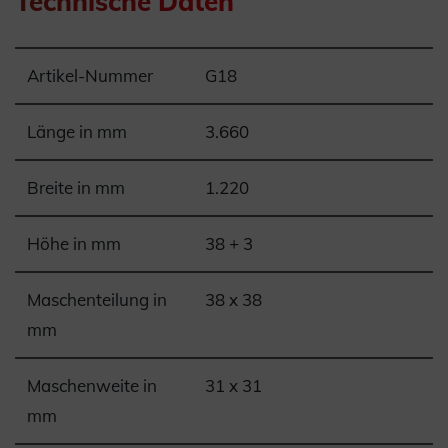
Technische Daten
Artikel-Nummer
G18
Länge in mm
3.660
Breite in mm
1.220
Höhe in mm
38 + 3
Maschenteilung in
38 x 38
mm
Maschenweite in
31 x 31
mm