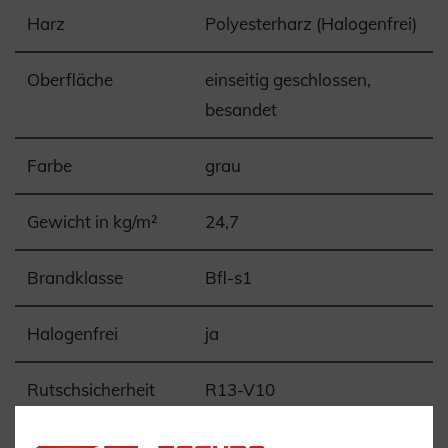
Harz
Polyesterharz (Halogenfrei)
Oberfläche
einseitig geschlossen,
besandet
Farbe
grau
Gewicht in kg/m²
24,7
Brandklasse
Bfl-s1
Halogenfrei
ja
Rutschsicherheit
R13-V10