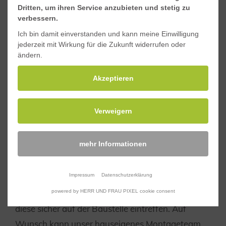
Dritten, um ihren Service anzubieten und stetig zu
verbessern.
Ich bin damit einverstanden und kann meine Einwilligung
jederzeit mit Wirkung für die Zukunft widerrufen oder
ändern.
Akzeptieren
Verweigern
mehr Informationen
Verpackung & Montage
Impressum
Datenschutzerklärung
Ihre Produkte werden durch uns verpackt, so dass
powered by HERR UND FRAU PIXEL cookie consent
diese sicher auf der Baustelle eintreffen. Auf
Wunsch kann unser hauseigenes Montageteam