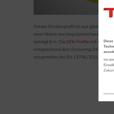
Dieses Strukturprofil ist aus glasfaserve
einer Matrix aus Isopolyesterharz herges
beträgt 6 m. Die
GFK-Profile
mit einer W
Diese
Techn
entsprechend dem Eurocomp Design Code
anzub
entsprechen der EN 13706 / E23.
Ich bi
Einwil
Zukunf
Impress