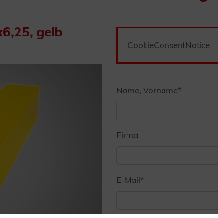
6,25, gelb
CookieConsentNotice
Name, Vorname
*
Firma
E-Mail
*