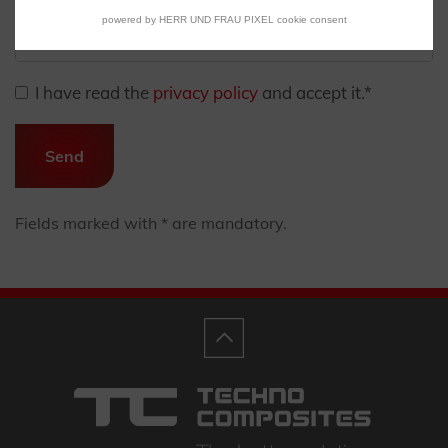
Telephone number
powered by HERR UND FRAU PIXEL cookie consent
I have read the
privacy policy
and accept it.
*
Send
Fields marked with * are mandatory.