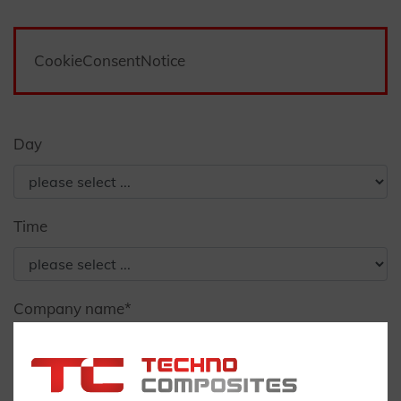
CookieConsentNotice
Day
Time
Company name
*
First name
*