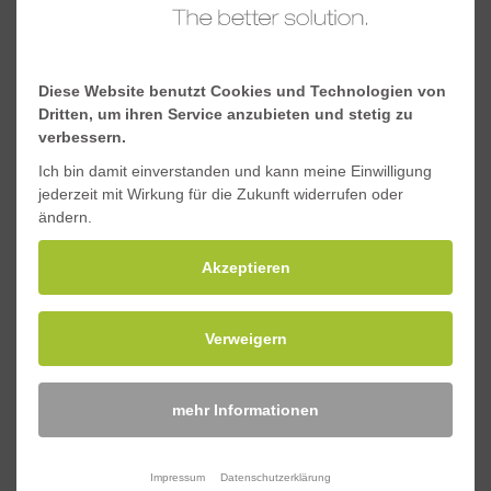
Surname
*
Diese Website benutzt Cookies und Technologien von
Dritten, um ihren Service anzubieten und stetig zu
verbessern.
Ich bin damit einverstanden und kann meine Einwilligung
Street, No.
*
jederzeit mit Wirkung für die Zukunft widerrufen oder
ändern.
Akzeptieren
ZIP, City
*
Verweigern
Email
*
mehr Informationen
Impressum
Datenschutzerklärung